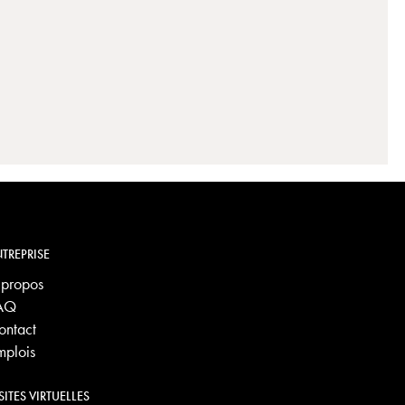
TREPRISE
 propos
AQ
ontact
mplois
SITES VIRTUELLES