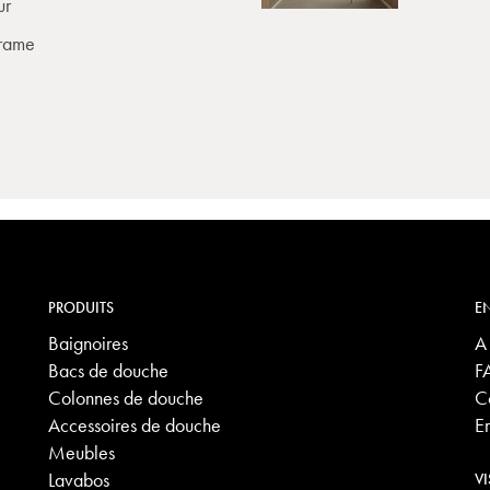
ur
rame
PRODUITS
EN
Baignoires
A
Bacs de douche
F
Colonnes de douche
C
Accessoires de douche
E
Meubles
Lavabos
VI